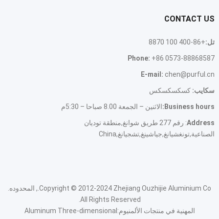
CONTACT US
تل:
+86-400 100 8870
Phone
:
+86 0573-88868587
E-mail
:
chen@purful.cn
سكايب:
كسكسكسكس
Business hours
:
الاثنين – الجمعة 8.00 صباحا – 5:30م
Address
: رقم 277 طريق شوانغ,منطقة توديان
الصناعية,تونغشيانغ,جياشينغ,تشجيانغ,
China
Zhejiang Ouzhijie Aluminium Co.
2012-2024
Copyright ©
, المحدوده.
.
All Rights Reserved
المهنية في منتجات الألمنيوم:
Aluminum Three-dimensional