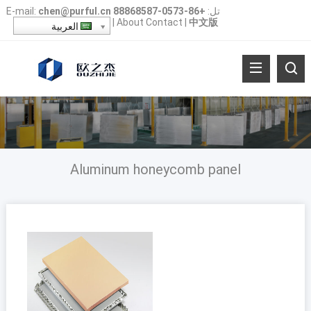
تل:
+86-0573-88868587
chen@purful.cn
:
E-mail
|
About
Contact
|
中文版
العربية
Aluminum honeycomb panel