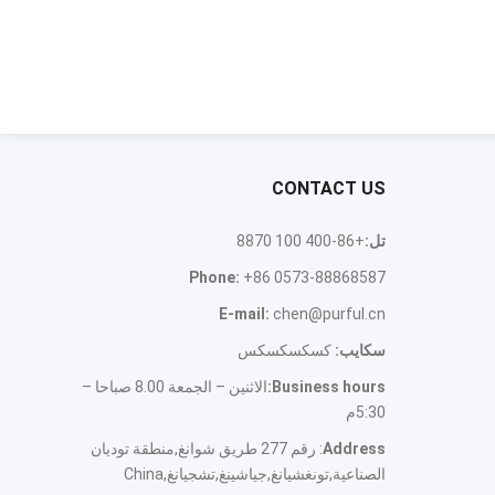
CONTACT US
تل:
+86-400 100 8870
Phone
:
+86 0573-88868587
E-mail
:
chen@purful.cn
سكايب:
كسكسكسكس
Business hours
:
الاثنين – الجمعة 8.00 صباحا –
5:30م
Address
: رقم 277 طريق شوانغ,منطقة توديان
الصناعية,تونغشيانغ,جياشينغ,تشجيانغ,
China