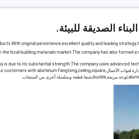
ucts.With original persistence
,
excellent quality and leading strategy
,
t
in the local building materials market.The company has also formed
 is due to its substantial strength.The company uses advanced te
دارة قنوات الأعمال,
square
,
ceiling
,
 our customers with aluminum Fangtong
alum
,لوحة مربعة,
buckle
,شنقا قطعة وسلسلة أخرى من المنتجات.