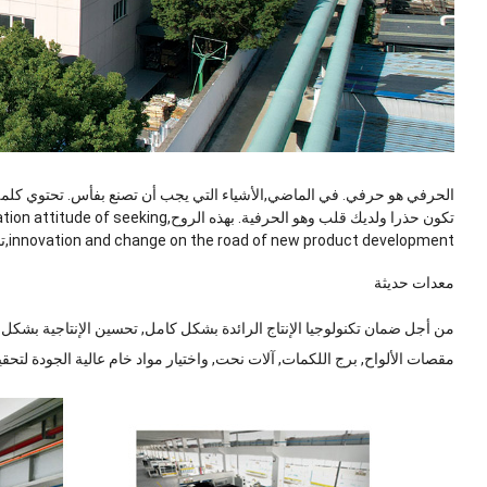
الحرفي هو حرفي. في الماضي,الأشياء التي يجب أن تصنع بفأس. تحتوي كلمة ا
تكون حذرا ولديك قلب وهو الحرفية. بهذه الروح,
tion attitude of seeking
innovation and change on the road of new product development
,ت
معدات حديثة
من أجل ضمان تكنولوجيا الإنتاج الرائدة بشكل كامل, تحسين الإنتاجية بشكل كب
مقصات الألواح, برج اللكمات, آلات نحت, واختيار مواد خام عالية الجودة لتحق