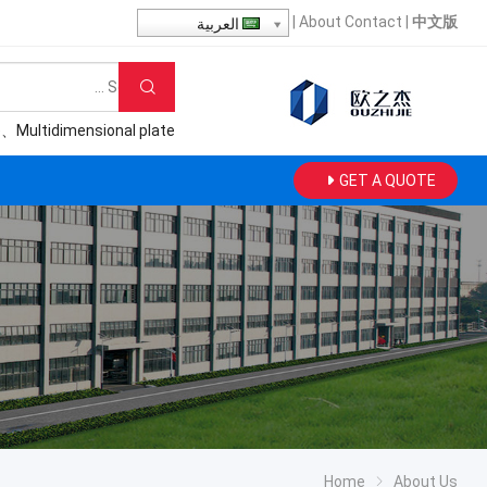
|
About
Contact
|
中文版
العربية
e
、
Multidimensional plate
GET A QUOTE
Home
About Us