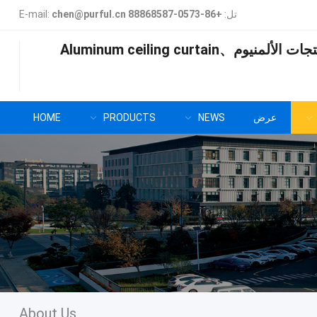
تل:
+86-0573-88868587
chen@purful.cn
:
E-mail
تجات الألمنيوم、
Aluminum ceiling curtain
عرض
NEWS
PRODUCTS
HOME
About Us