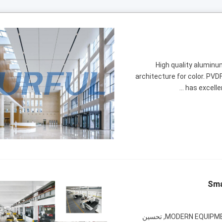
High quality aluminu
architecture for color
.
PVDF
...
has excelle
Sma
MODERN EQUIPMENT 
, تحسين