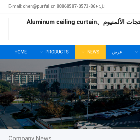
تل:
+86-0573-88868587
chen@purful.cn
:
E-mail
تجات الألمنيوم、
Aluminum ceiling curtain
عرض
NEWS
PRODUCTS
HOME
Company News