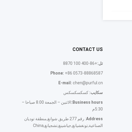
CONTACT US
تل:
+86-400 100 8870
Phone
:
+86 0573-88868587
E-mail
:
chen@purful.cn
سكايب:
كسكسكسكس
Business hours
:
الاثنين – الجمعة 8.00 صباحا –
5:30م
Address
: رقم 277 طريق شوانغ,منطقة توديان
الصناعية,تونغشيانغ,جياشينغ,تشجيانغ,
China