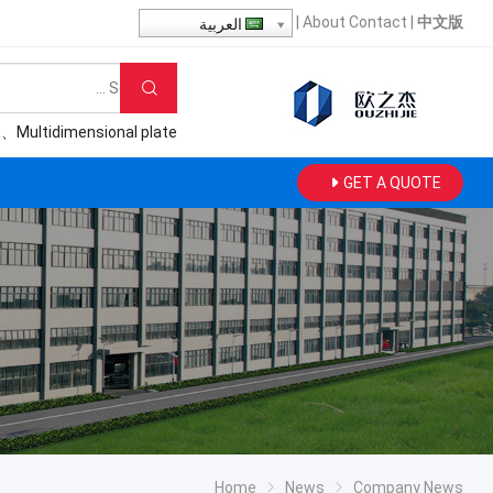
|
About
Contact
|
中文版
العربية
e
、
Multidimensional plate
GET A QUOTE
Home
News
Company News