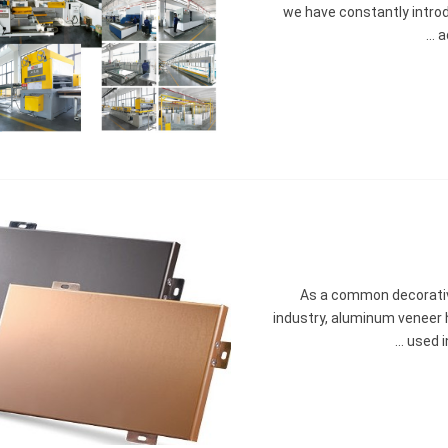
we have constantly intro
...
a
As a common decorative 
industry
,
aluminum veneer 
...
used i