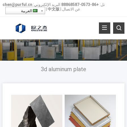
تل:
+86-0573-88868587
البريد الإلكتروني:
chen@purful.cn
عن
الاتصال
|
中文版
|
العربية
3
d aluminum plate