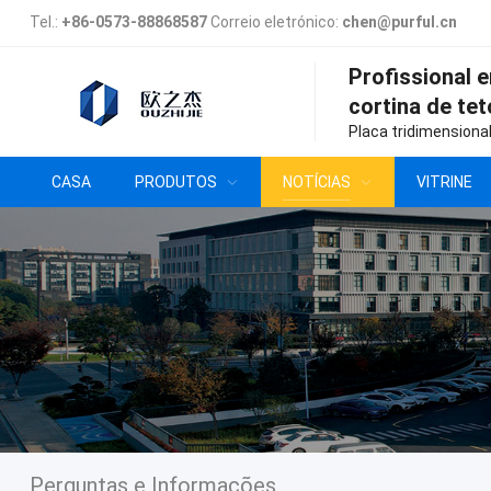
Tel.:
+86-0573-88868587
Correio eletrónico:
chen@purful.cn
Profissional 
cortina de tet
Placa tridimensiona
CASA
PRODUTOS
NOTÍCIAS
VITRINE
Perguntas e Informações