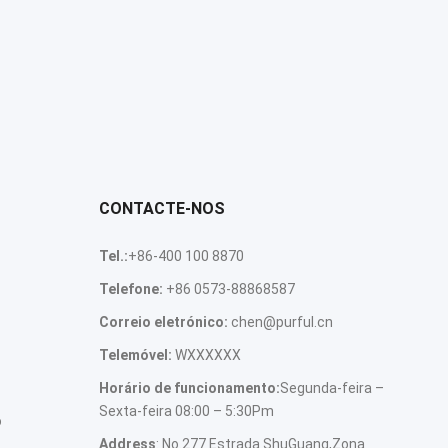
CONTACTE-NOS
Tel.:
+86-400 100 8870
Telefone:
+86 0573-88868587
Correio eletrónico:
chen@purful.cn
Telemóvel:
WXXXXXX
Horário de funcionamento:
Segunda-feira –
Sexta-feira 08:00 – 5:30Pm
o
Address
: No.277 Estrada ShuGuang,Zona